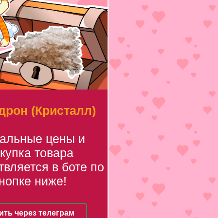
рон (Кристалл)
уальные цены и
купка товара
вляется в боте по
нопке ниже!
ить через телеграм