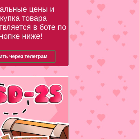
уальные цены и
купка товара
вляется в боте по
нопке ниже!
ить через телеграм