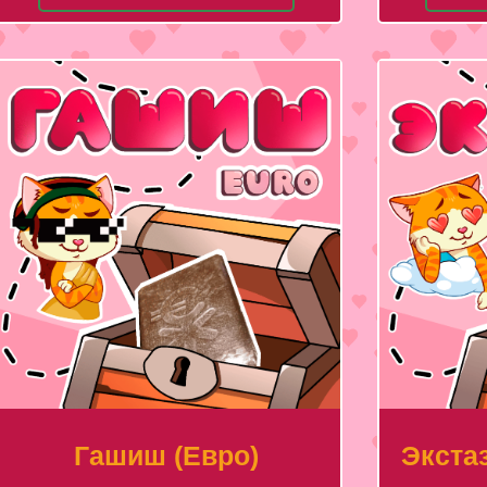
Гашиш (Евро)
Экстаз