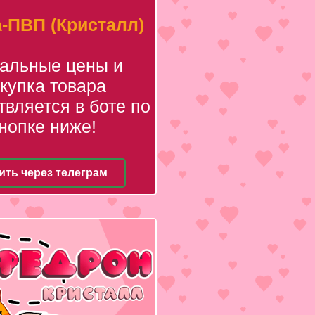
-ПВП (Кристалл)
уальные цены и
купка товара
вляется в боте по
нопке ниже!
ить через телеграм