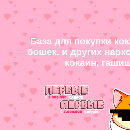
База для покупки ко
бошек. и других нарк
кокаин, гаши