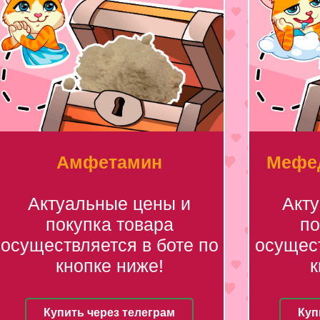
Амфетамин
Мефед
Актуальные цены и
Акт
покупка товара
по
осуществляется в боте по
осущест
кнопке ниже!
к
Купить через телеграм
Куп