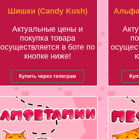
Шишки (Candy Kush)
Альфа
Актуальные цены и
Акт
покупка товара
по
осуществляется в боте по
осущест
кнопке ниже!
к
Купить через телеграм
Куп