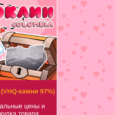
 (VHQ-камни 97%)
уальные цены и
купка товара