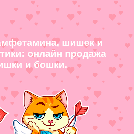
 амфетамина, шишек и
отики: онлайн продажа
ишки и бошки.