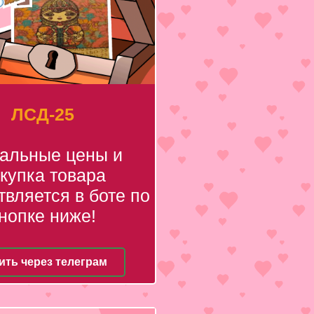
ЛСД-25
уальные цены и
купка товара
вляется в боте по
нопке ниже!
ить через телеграм