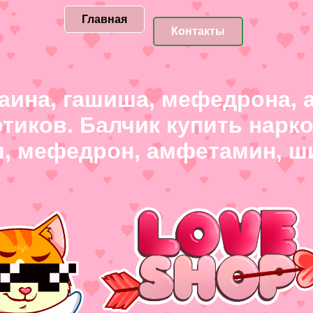
Главная
Контакты
каина, гашиша, мефедрона,
отиков. Балчик купить нарк
ш, мефедрон, амфетамин, ш