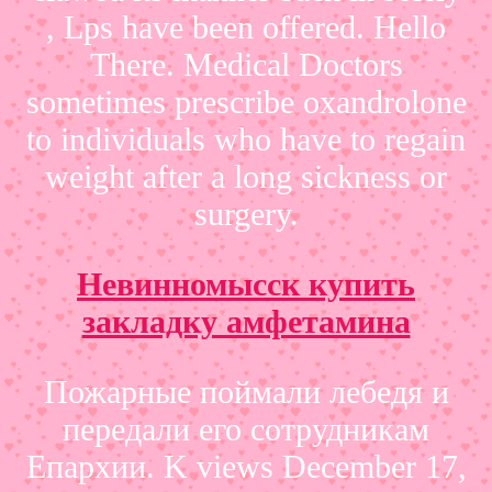
, Lps have been offered. Hello
There. Medical Doctors
sometimes prescribe oxandrolone
to individuals who have to regain
weight after a long sickness or
surgery.
Невинномысск купить
закладку амфетамина
Пожарные поймали лебедя и
передали его сотрудникам
Епархии. K views December 17,