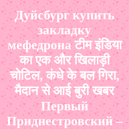
Дуйсбург купить
закладку
мефедрона टीम इंडिया
का एक और खिलाड़ी
चोटिल, कंधे के बल गिरा,
मैदान से आई बुरी खबर
Первый
Приднестровский –