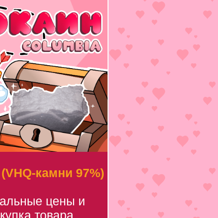
 (VHQ-камни 97%)
уальные цены и
купка товара