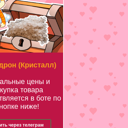
рон (Кристалл)
уальные цены и
купка товара
вляется в боте по
нопке ниже!
ить через телеграм