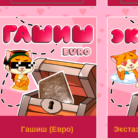
Гашиш (Евро)
Экстаз