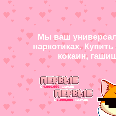
Мы ваш универсал
наркотиках. Купить
кокаин, гаши