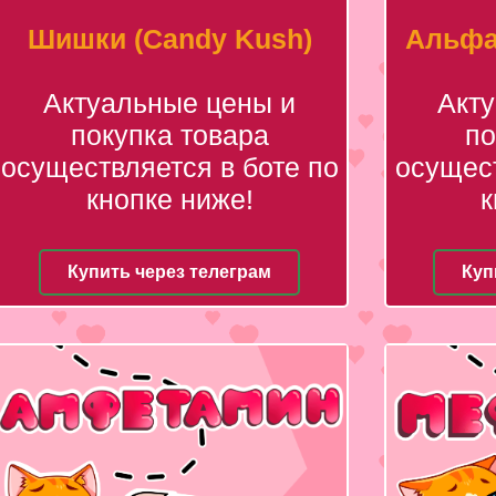
Шишки (Candy Kush)
Альфа
Актуальные цены и
Акт
покупка товара
по
осуществляется в боте по
осущест
кнопке ниже!
к
Купить через телеграм
Куп