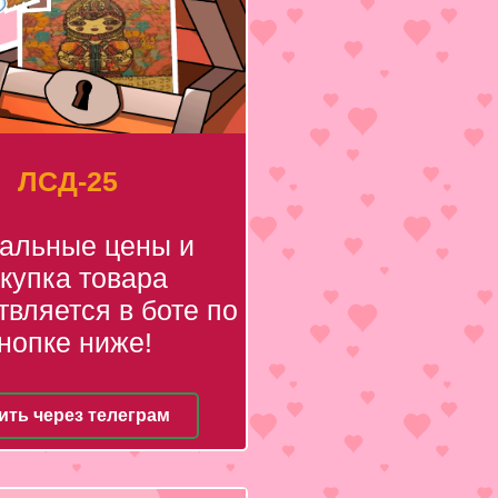
ЛСД-25
уальные цены и
купка товара
вляется в боте по
нопке ниже!
ить через телеграм