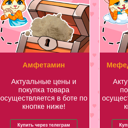
Амфетамин
Мефед
Актуальные цены и
Акт
покупка товара
по
осуществляется в боте по
осущест
кнопке ниже!
к
Купить через телеграм
Куп