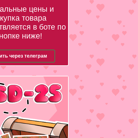
уальные цены и
купка товара
вляется в боте по
нопке ниже!
ить через телеграм