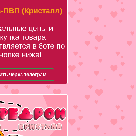
-ПВП (Кристалл)
уальные цены и
купка товара
вляется в боте по
нопке ниже!
ить через телеграм