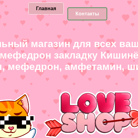
Главная
Контакты
ьный магазин для всех ваш
 мефедрон закладку Кишинёв
ш, мефедрон, амфетамин, ш