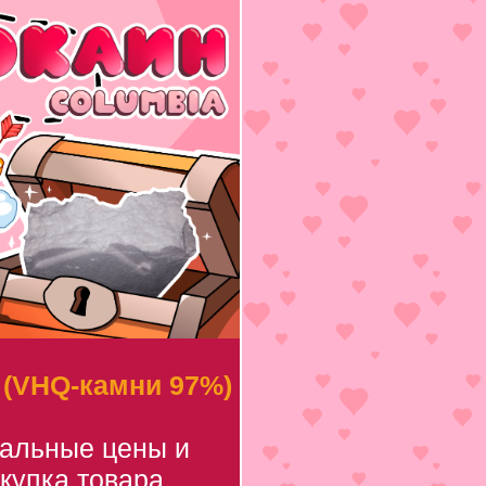
 (VHQ-камни 97%)
уальные цены и
купка товара