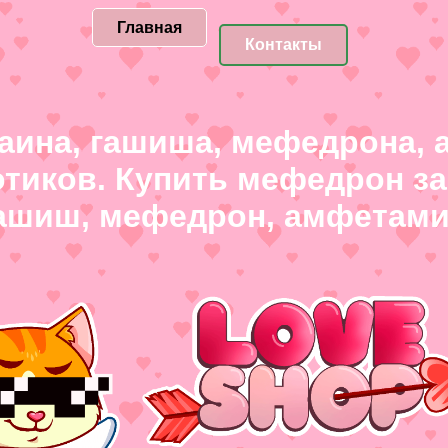
Главная
Контакты
каина, гашиша, мефедрона,
отиков. Купить мефедрон з
гашиш, мефедрон, амфетами