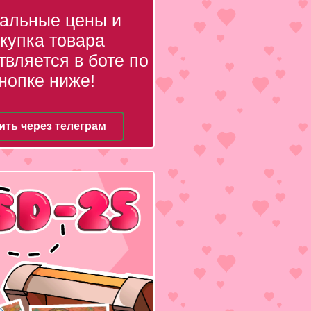
уальные цены и
купка товара
вляется в боте по
нопке ниже!
ить через телеграм