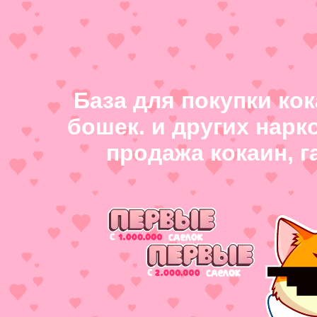
База для покупки ко
бошек. и других нарк
продажа кокаин, 