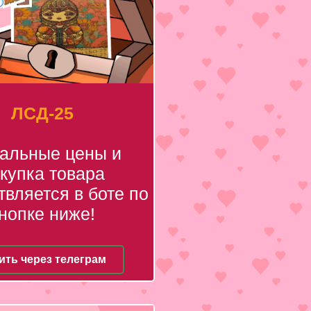
ЛСД-25
уальные цены и
купка товара
вляется в боте по
нопке ниже!
ить через телеграм