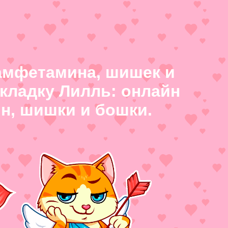
 амфетамина, шишек и
акладку Лилль: онлайн
н, шишки и бошки.