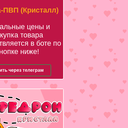
-ПВП (Кристалл)
уальные цены и
купка товара
вляется в боте по
нопке ниже!
ить через телеграм