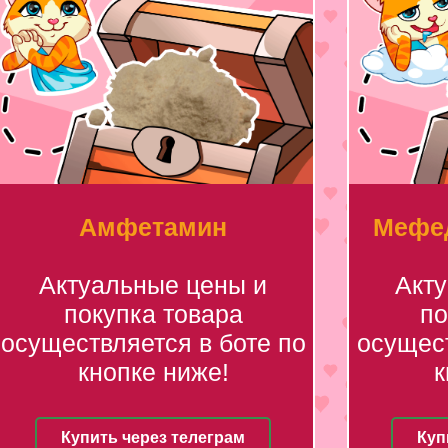
Амфетамин
Мефед
Актуальные цены и
Акт
покупка товара
по
осуществляется в боте по
осущест
кнопке ниже!
к
Купить через телеграм
Куп