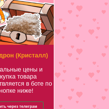
рон (Кристалл)
уальные цены и
купка товара
вляется в боте по
нопке ниже!
ить через телеграм