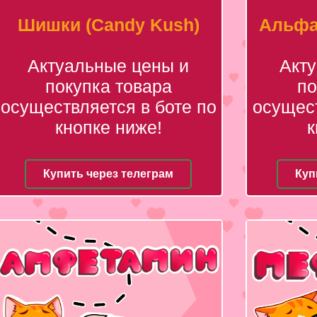
Шишки (Candy Kush)
Альфа
Актуальные цены и
Акт
покупка товара
по
осуществляется в боте по
осущест
кнопке ниже!
к
Купить через телеграм
Куп