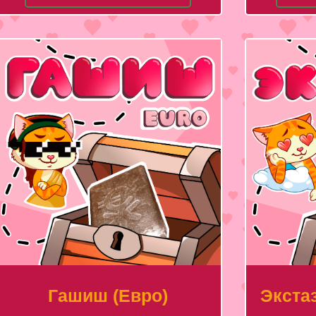
Гашиш (Евро)
Экстаз