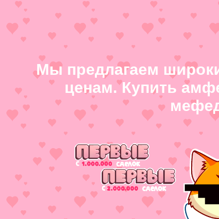
Мы предлагаем широки
ценам. Купить амф
мефед