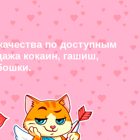
качества по доступным
ажа кокаин, гашиш,
бошки.