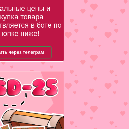
уальные цены и
купка товара
вляется в боте по
нопке ниже!
ить через телеграм