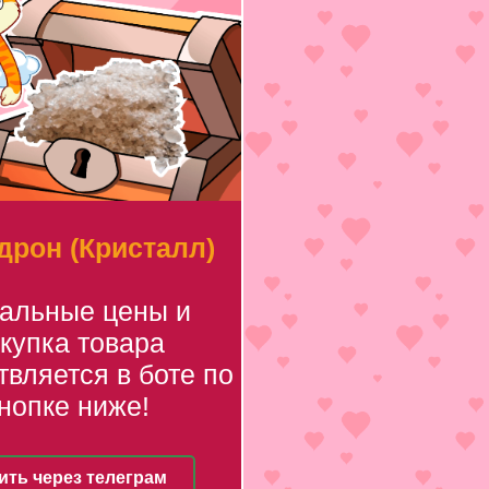
рон (Кристалл)
уальные цены и
купка товара
вляется в боте по
нопке ниже!
ить через телеграм