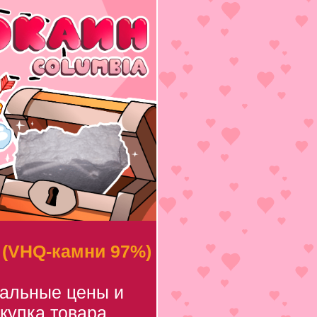
 (VHQ-камни 97%)
уальные цены и
купка товара