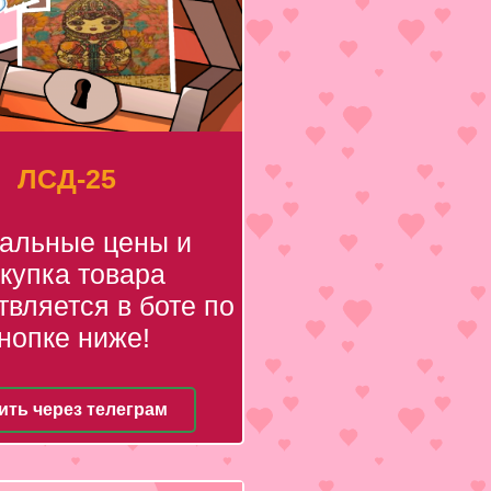
ЛСД-25
уальные цены и
купка товара
вляется в боте по
нопке ниже!
ить через телеграм