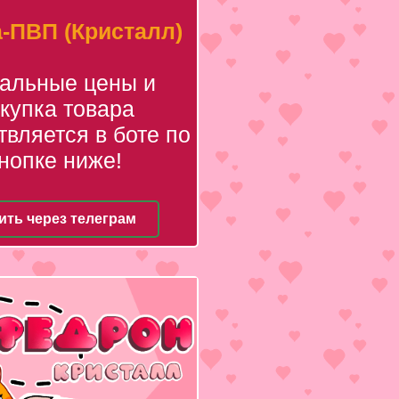
-ПВП (Кристалл)
уальные цены и
купка товара
вляется в боте по
нопке ниже!
ить через телеграм