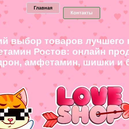
Главная
Контакты
й выбор товаров лучшего 
етамин Ростов: онлайн прод
рон, амфетамин, шишки и 