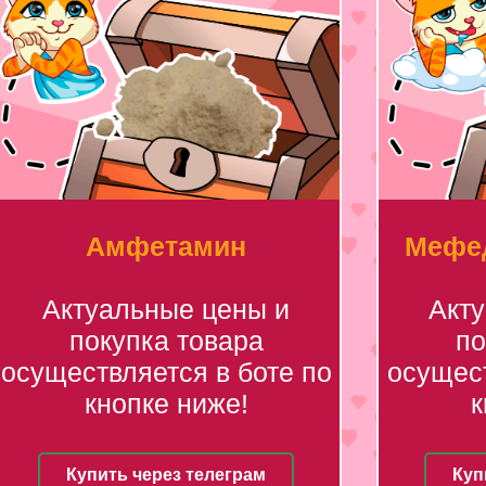
Амфетамин
Мефед
Актуальные цены и
Акт
покупка товара
по
осуществляется в боте по
осущест
кнопке ниже!
к
Купить через телеграм
Куп