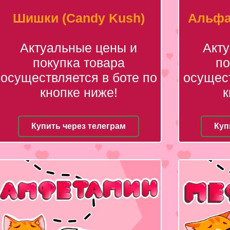
Шишки (Candy Kush)
Альфа
Актуальные цены и
Акт
покупка товара
по
осуществляется в боте по
осущест
кнопке ниже!
к
Купить через телеграм
Куп