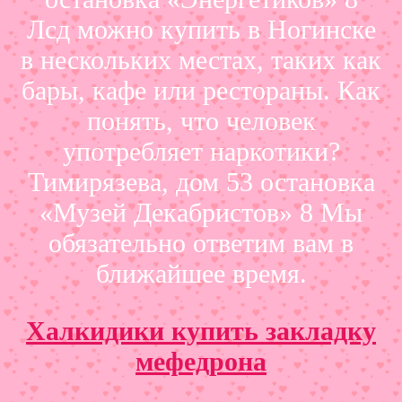
Лсд можно купить в Ногинске
в нескольких местах, таких как
бары, кафе или рестораны. Как
понять, что человек
употребляет наркотики?
Тимирязева, дом 53 остановка
«Музей Декабристов» 8 Мы
обязательно ответим вам в
ближайшее время.
Халкидики купить закладку
мефедрона