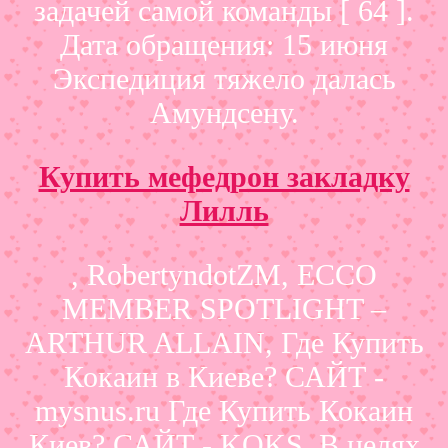
задачей самой команды [ 64 ].
Дата обращения: 15 июня
Экспедиция тяжело далась
Амундсену.
Купить мефедрон закладку
Лилль
, RobertyndotZM, ECCO
MEMBER SPOTLIGHT –
ARTHUR ALLAIN, Где Купить
Кокаин в Киеве? САЙТ -
mysnus.ru Где Купить Кокаин
Киев? САЙТ - KOKS. В целях