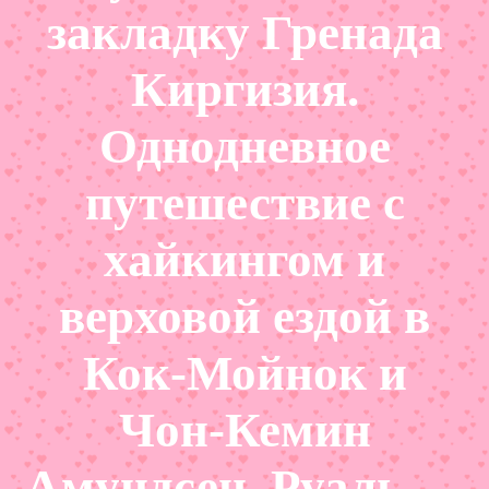
закладку Гренада
Киргизия.
Однодневное
путешествие с
хайкингом и
верховой ездой в
Кок-Мойнок и
Чон-Кемин
Амундсен, Руаль —