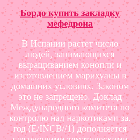
Бордо купить закладку
мефедрона
В Испании растет число
людей, занимающихся
выращиванием конопли и
изготовлением марихуаны в
домашних условиях. Законом
это не запрещено. Доклад
Международного комитета по
контролю над наркотиками за.
год (E/INCB//1) дополняется
следующими тематическими