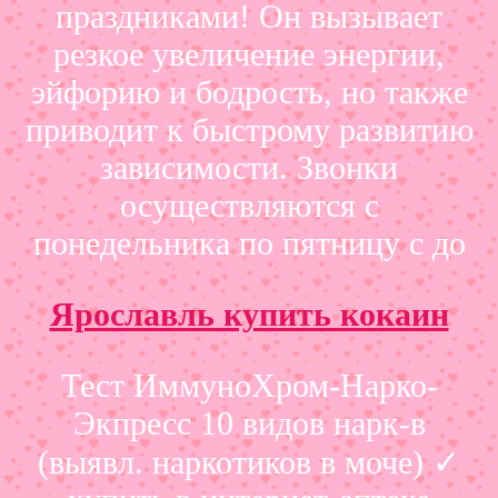
праздниками! Он вызывает
резкое увеличение энергии,
эйфорию и бодрость, но также
приводит к быстрому развитию
зависимости. Звонки
осуществляются с
понедельника по пятницу с до
Ярославль купить кокаин
Тест ИммуноХром-Нарко-
Экпресс 10 видов нарк-в
(выявл. наркотиков в моче) ✓